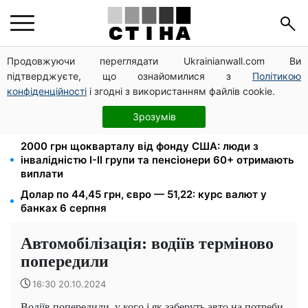
Продовжуючи переглядати Ukrainianwall.com Ви
Директорка ДОЗ Києва Тетяна Мостепан:
підтверджуєте, що ознайомилися з
Політикою
Демографічна криза потребує нових рішень уже
сьогодні
конфіденційності
і згодні з використанням файлів cookie.
Пенсійна реформа у вересні: добровільні
Зрозумів
накопичення й перегляд спецпенсій суддів
2000 грн щокварталу від фонду США: люди з
інвалідністю I-II групи та пенсіонери 60+ отримають
виплати
Долар по 44,45 грн, євро — 51,22: курс валют у
банках 6 серпня
Автомобілізація: водіїв терміново
попередили
16:30 20.10.2024
Водіїв попередили, у кого і як заберуть авто на потреби